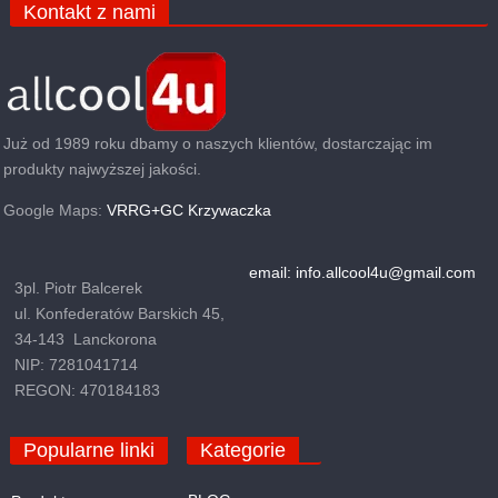
Kontakt z nami
Już od 1989 roku dbamy o naszych klientów, dostarczając im
produkty najwyższej jakości.
Google Maps:
VRRG+GC Krzywaczka
email: info.allcool4u@gmail.com
3pl. Piotr Balcerek
ul. Konfederatów Barskich 45,
34-143 Lanckorona
NIP: 7281041714
REGON: 470184183
Popularne linki
Kategorie