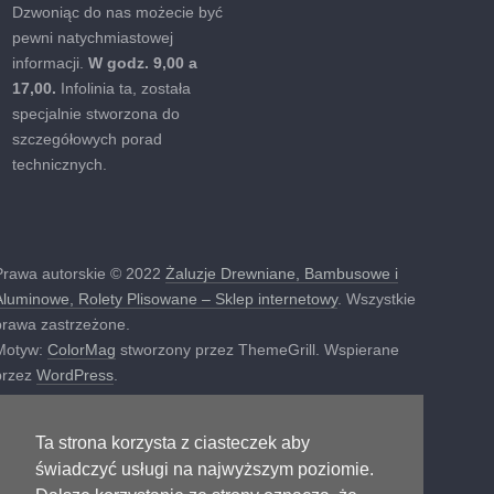
Dzwoniąc do nas możecie być
pewni natychmiastowej
informacji.
W godz. 9,00 a
17,00.
Infolinia ta, została
specjalnie stworzona do
szczegółowych porad
technicznych.
Prawa autorskie © 2022
Żaluzje Drewniane, Bambusowe i
Aluminowe, Rolety Plisowane – Sklep internetowy
. Wszystkie
prawa zastrzeżone.
Motyw:
ColorMag
stworzony przez ThemeGrill. Wspierane
przez
WordPress
.
Ta strona korzysta z ciasteczek aby
świadczyć usługi na najwyższym poziomie.