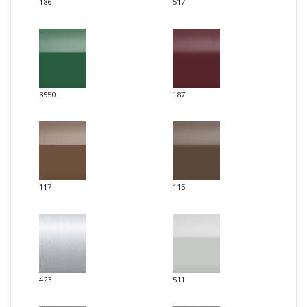
186
517
3550
187
117
115
423
511