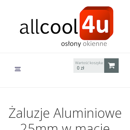
Wartość koszyka:
0
zł
Żaluzje Aluminiowe
25mm w macie