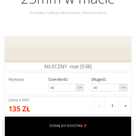
Produkty
>
Żaluzje Aluminiowe 25mm w macie
MLECZNY -mat [538]
Wymiary:
Szerokość:
Długość:
cm
cm
Cena z VAT:
-
+
135 ZŁ
DODAJ DO KOSZYKA