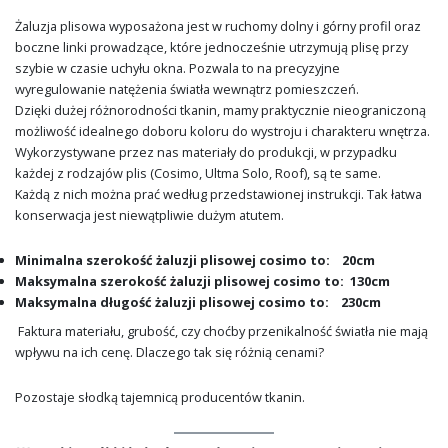
Żaluzja plisowa wyposażona jest w ruchomy dolny i górny profil oraz
boczne linki prowadzące, które jednocześnie utrzymują plisę przy
szybie w czasie uchyłu okna. Pozwala to na precyzyjne
wyregulowanie natężenia światła wewnątrz pomieszczeń.
Dzięki dużej różnorodności tkanin, mamy praktycznie nieograniczoną
możliwość idealnego doboru koloru do wystroju i charakteru wnętrza.
Wykorzystywane przez nas materiały do produkcji, w przypadku
każdej z rodzajów plis (Cosimo, Ultma Solo, Roof), są te same.
Każdą z nich można prać według przedstawionej instrukcji. Tak łatwa
konserwacja jest niewątpliwie dużym atutem.
Minimalna szerokość żaluzji plisowej cosimo to: 20cm
Maksymalna szerokość żaluzji plisowej cosimo to: 130cm
Maksymalna długość żaluzji plisowej cosimo to: 230cm
Faktura materiału, grubość, czy choćby przenikalność światła nie mają
wpływu na ich cenę. Dlaczego tak się różnią cenami?
Pozostaje słodką tajemnicą producentów tkanin.