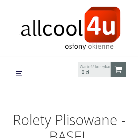
Wartość koszyka:
0
zł
Rolety Plisowane -
BASEL