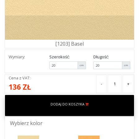
[1203] Basel
Wymiary:
Szerokość:
Długość:
cm
cm
Cena z VAT:
-
+
136 ZŁ
DODAJ DO KOSZYKA
Wybierz kolor