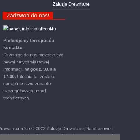
Żaluzje Drewniane
Zadzwoń do nas!
Preferujemy ten sposób
kontaktu.
Dzwoniąc do nas możecie być
pewni natychmiastowej
informacji.
W godz. 9,00 a
17,00.
Infolinia ta, została
specjalnie stworzona do
szczegółowych porad
technicznych.
Prawa autorskie © 2022
Żaluzje Drewniane, Bambusowe i
Aluminowe, Rolety Plisowane – Sklep internetowy
. Wszystkie